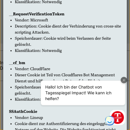
Klassifikation
:
Notwendig
Der Account ist gesperrt. Bitte kontaktieren Sie unsere
__RequestVerificationToken
Anzeigendisposition unter Tel. +49 (0)30 29021-15600 (Montag
bis Freitag, 9.00 bis 18.00 Uhr).
Vendor
:
Microsoft
Description
:
Cookie dient der Verhinderung von cross-site
scripting Attacken.
Speicherdauer
:
Cookie wird beim Verlassen der Seite
gelöscht.
Klassifikation
:
Notwendig
Impressum
Kontakt
Datenschutz-Erklärung
AGBs
__cf_bm
Datenschutz-Einstellungen
Vendor
:
CloudFlare
Dieser Cookie ist Teil von Cloudflares Bot Management
Dienst und hilft zu erkennt Bots auf der Website.
Speicherdauer
:
Cookie wird beim Verlassen der Seite
gelöscht.
Klassifikation
:
Notwendig
SSAuthCookie
Vendor
:
Lineup
Cookie dient zur Authentifizierung des eingeloggten